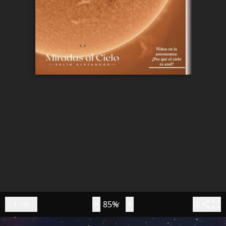
1
/
46