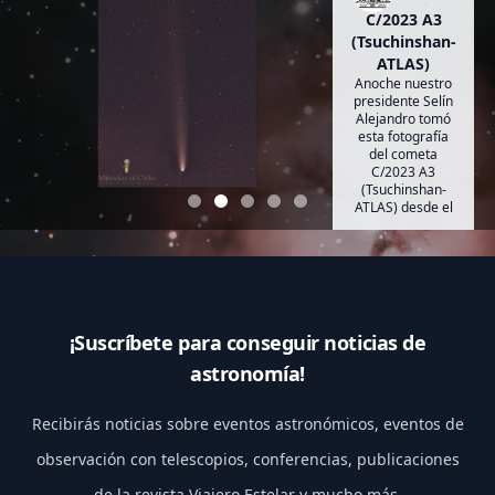
C/2023 A3
(Tsuchinshan-
ATLAS)
Anoche nuestro
presidente Selín
Alejandro tomó
esta fotografía
del cometa
C/2023 A3
(Tsuchinshan-
ATLAS) desde el
estado de
Querétaro.
¡Suscríbete para conseguir noticias de
astronomía!
Recibirás noticias sobre eventos astronómicos, eventos de
observación con telescopios, conferencias, publicaciones
de la revista Viajero Estelar y mucho más.