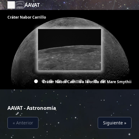
AAVAT
Cráter Nabor Carrillo
Cráter Nabor Carrillo a la orilla del Mare Smythii
AAVAT - Astronomía
« Anterior
Siguiente »