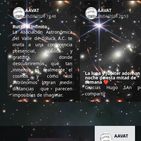
AAVAT
AAVAT
05/08/2026 19:48
28/04/2026 20:53
Rutas al infinito
La Asociación Astronómica
del Valle de Toluca A.C. te
invita a una conferencia
presencial, pública y
gratuita, donde
descubriremos qué tan
inmenso es realmente el
La luna y Júpiter adornan 
cosmos y cómo los
noche de esta mitad de
semana ❤️
astrónomos logran medir
Gracias Hugo SAn p
distancias que parecen
compartir
imposibles de imaginar.
AAVAT