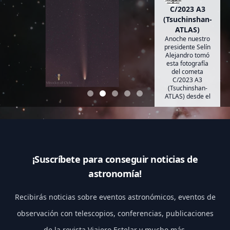
C/2023 A3
(Tsuchinshan-
ATLAS)
Anoche nuestro
presidente Selín
Alejandro tomó
esta fotografía
del cometa
C/2023 A3
(Tsuchinshan-
ATLAS) desde el
estado de
Querétaro.
¡Suscríbete para conseguir noticias de
astronomía!
Recibirás noticias sobre eventos astronómicos, eventos de
observación con telescopios, conferencias, publicaciones
de la revista Viajero Estelar y mucho más.