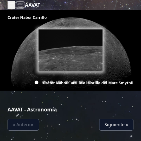
AAVAT
Cráter Nabor Carrillo
Cráter Nabor Carrillo a la orilla del Mare Smythii
AAVAT - Astronomía
« Anterior
Siguiente »