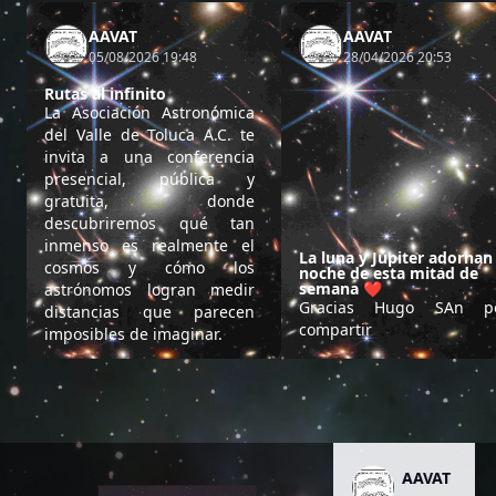
AAVAT
AAVAT
05/08/2026 19:48
28/04/2026 20:53
Rutas al infinito
La Asociación Astronómica
del Valle de Toluca A.C. te
invita a una conferencia
presencial, pública y
gratuita, donde
descubriremos qué tan
inmenso es realmente el
La luna y Júpiter adornan 
cosmos y cómo los
noche de esta mitad de
semana ❤️
astrónomos logran medir
Gracias Hugo SAn p
distancias que parecen
compartir
imposibles de imaginar.
AAVAT