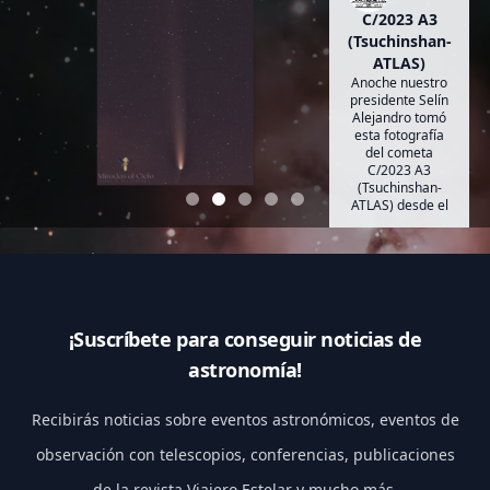
C/2023 A3
(Tsuchinshan-
ATLAS)
Anoche nuestro
presidente Selín
Alejandro tomó
esta fotografía
del cometa
C/2023 A3
(Tsuchinshan-
ATLAS) desde el
estado de
Querétaro.
¡Suscríbete para conseguir noticias de
astronomía!
Recibirás noticias sobre eventos astronómicos, eventos de
observación con telescopios, conferencias, publicaciones
de la revista Viajero Estelar y mucho más.