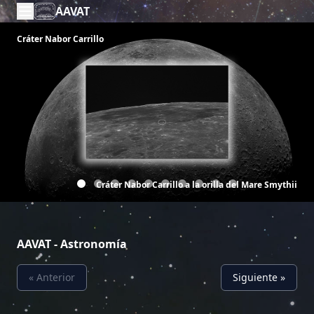
AAVAT
Cráter Nabor Carrillo
Cráter Nabor Carrillo a la orilla del Mare Smythii
AAVAT - Astronomía
« Anterior
Siguiente »