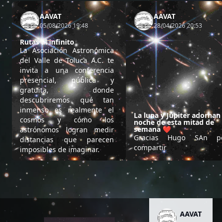
AAVAT
AAVAT
05/08/2026 19:48
28/04/2026 20:53
Rutas al infinito
La Asociación Astronómica
del Valle de Toluca A.C. te
invita a una conferencia
presencial, pública y
gratuita, donde
descubriremos qué tan
inmenso es realmente el
La luna y Júpiter adornan 
cosmos y cómo los
noche de esta mitad de
semana ❤️
astrónomos logran medir
Gracias Hugo SAn p
distancias que parecen
compartir
imposibles de imaginar.
AAVAT