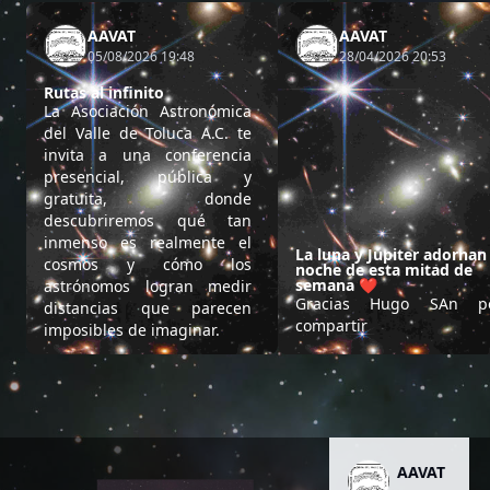
AAVAT
AAVAT
05/08/2026 19:48
28/04/2026 20:53
Rutas al infinito
La Asociación Astronómica
del Valle de Toluca A.C. te
invita a una conferencia
presencial, pública y
gratuita, donde
descubriremos qué tan
inmenso es realmente el
La luna y Júpiter adornan 
cosmos y cómo los
noche de esta mitad de
semana ❤️
astrónomos logran medir
Gracias Hugo SAn p
distancias que parecen
compartir
imposibles de imaginar.
AAVAT