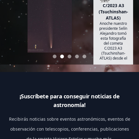
C/2023 A3
(Tsuchinshan-
ATLAS)
Anoche nuestro
presidente Selín
Alejandro tomó
esta fotografía
del cometa
C/2023 A3
(Tsuchinshan-
ATLAS) desde el
estado de
Querétaro.
¡Suscríbete para conseguir noticias de
astronomía!
Recibirás noticias sobre eventos astronómicos, eventos de
observación con telescopios, conferencias, publicaciones
de la revista Viajero Estelar y mucho más.