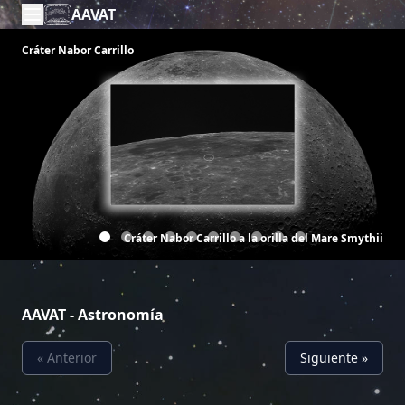
AAVAT
Cráter Nabor Carrillo
Cráter Nabor Carrillo a la orilla del Mare Smythii
AAVAT - Astronomía
« Anterior
Siguiente »